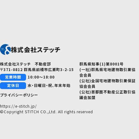
株式会社ステッチ
株式会社ステッチ 不動産部
群馬県知事(1)第8001号
〒371-0812 群馬県前橋市広瀬町3-2-15
(一社)群馬県宅地建物取引業協
会会員
営業時間
10:00～18:00
(公社)全国宅地建物取引業保証
定休日
水・日曜日・祝、年末年始
協会会員
(公社)首都圏不動産公正取引協
プライバシーポリシー
議会加盟
https://e-stitch.jp/
©Copyright STITCH CO.,Ltd. All rights reserved