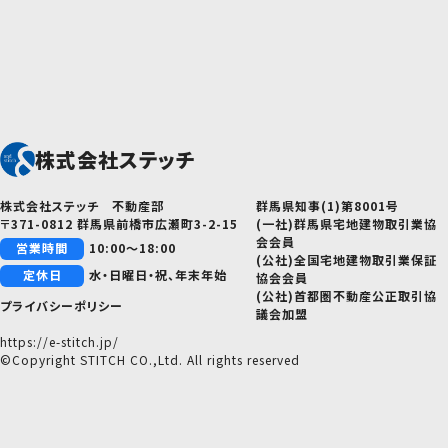
株式会社ステッチ
株式会社ステッチ 不動産部
群馬県知事(1)第8001号
〒371-0812 群馬県前橋市広瀬町3-2-15
(一社)群馬県宅地建物取引業協
会会員
営業時間
10:00～18:00
(公社)全国宅地建物取引業保証
定休日
水・日曜日・祝、年末年始
協会会員
(公社)首都圏不動産公正取引協
プライバシーポリシー
議会加盟
https://e-stitch.jp/
©Copyright STITCH CO.,Ltd. All rights reserved